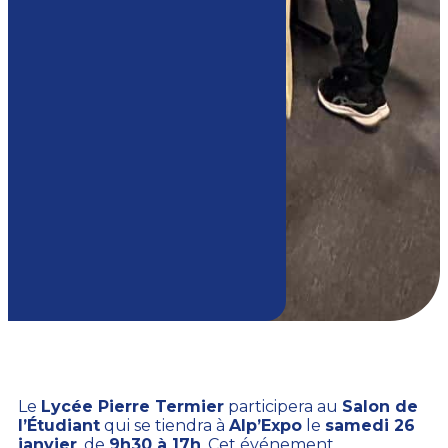
Le
Lycée Pierre Termier
participera au
Salon de
l’Étudiant
qui se tiendra à
Alp’Expo
le
samedi 26
janvier
, de
9h30 à 17h
. Cet événement