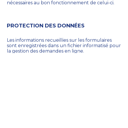
nécessaires au bon fonctionnement de celui-ci.
PROTECTION DES DONNÉES
Les informations recueillies sur les formulaires
sont enregistrées dans un fichier informatisé pour
la gestion des demandes en ligne.
Elles sont conservées pendant une durée
n’excédant pas la finalité de la demande et sont
destinées aux services internes du lycée Pierre
Termier selon le type de la demande, à titre
d’exemple : ressources humaines, communication
externe, ou service commercial.
Conformément à la Loi Informatique et Libertés
du 6 janvier 1978 et conformément au
Règlement 2016/679 du 27 avril 2016 relatif à la
protection des personnes physiques à l’égard du
traitement des données à caractère personnel et
à la libre circulation de ces données, vous pouvez