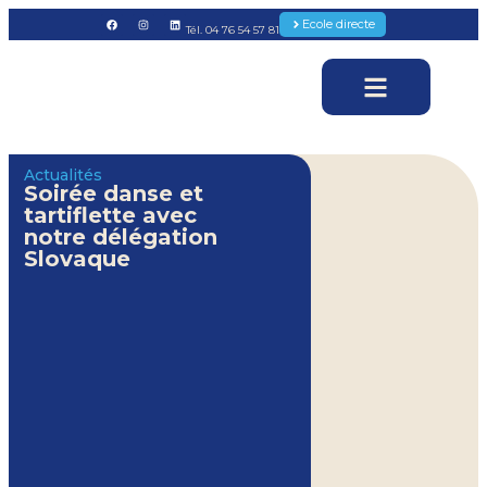
Ecole directe
Tél. 04 76 54 57 81
Actualités
Soirée danse et
tartiflette avec
notre délégation
Slovaque