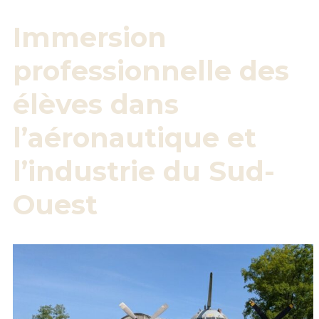
Immersion
professionnelle des
élèves dans
l’aéronautique et
l’industrie du Sud-
Ouest