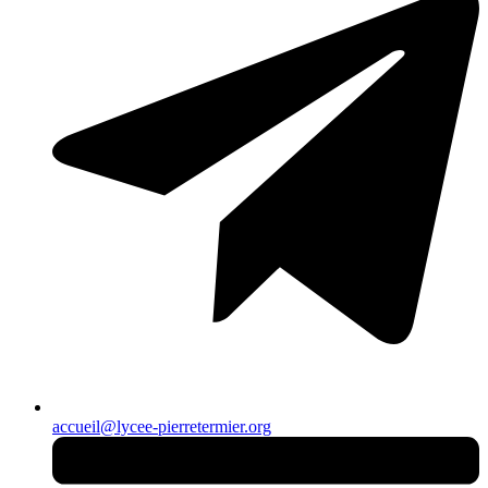
accueil@lycee-pierretermier.org